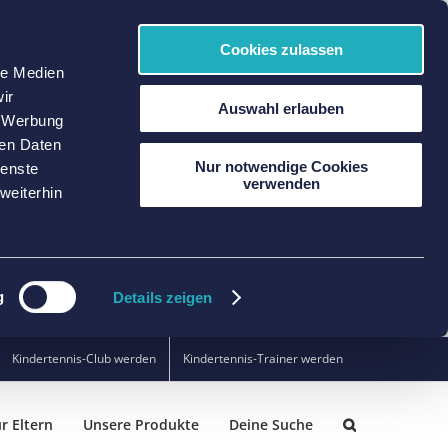
Cookies zulassen
le Medien
ir
Auswahl erlauben
, Werbung
ren Daten
Nur notwendige Cookies
ienste
verwenden
weiterhin
g
Details zeigen
Kindertennis-Club werden
Kindertennis-Trainer werden
r Eltern
Unsere Produkte
Deine Suche