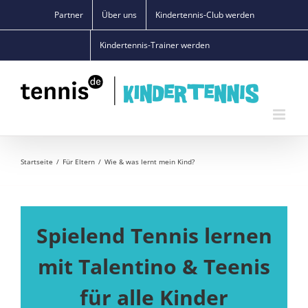
Zum
Partner
Über uns
Kindertennis-Club werden
Inhalt
springen
Kindertennis-Trainer werden
Startseite
Für Eltern
Wie & was lernt mein Kind?
Spielend Tennis lernen
mit Talentino & Teenis
für alle Kinder