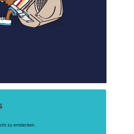
s
echt zu entdecken.