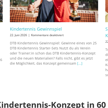
Kindertennis Gewinnspiel
S
K
für
22. Juni 2026
|
Kommentare deaktiviert
Kindertennis
2
DTB Kindertennis Gewinnspiel: Gewinne eines von 25
Gewinnspiel
DTB Kindertennis Starter-Sets Nutzt du als Verein
T
oder Trainer:in schon das DTB Kindertennis-Konzept
d
und die neuen Materialien? Falls nicht, gibt es jetzt
26
e
die Möglichkeit, das Konzept gemeinsam
[...]
K
h
s
indertennis-Konzept in 6