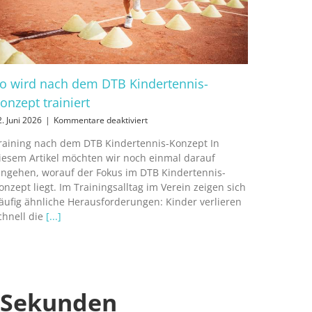
o wird nach dem DTB Kindertennis-
onzept trainiert
für
2. Juni 2026
|
Kommentare deaktiviert
So
raining nach dem DTB Kindertennis-Konzept In
wird
iesem Artikel möchten wir noch einmal darauf
nach
dem
ingehen, worauf der Fokus im DTB Kindertennis-
DTB
onzept liegt. Im Trainingsalltag im Verein zeigen sich
Kindertennis-
äufig ähnliche Herausforderungen: Kinder verlieren
Konzept
chnell die
[...]
trainiert
0 Sekunden