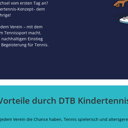
chsel vom ersten Tag an?
ndertennis-Konzept– dem
hrige!
jedem Verein – mit dem
im Tennissport macht.
 nachhaltigen Einstieg
 Begeisterung für Tennis.
Vorteile durch DTB Kindertenni
n jedem Verein die Chance haben, Tennis spielerisch und altersger