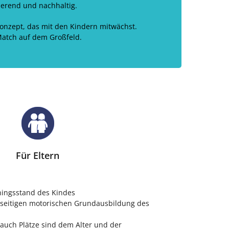
ierend und nachhaltig.
onzept, das mit den Kindern mitwächst.
 Match auf dem Großfeld.
Für Eltern
ningsstand des Kindes
elseitigen motorischen Grundausbildung des
 auch Plätze sind dem Alter und der