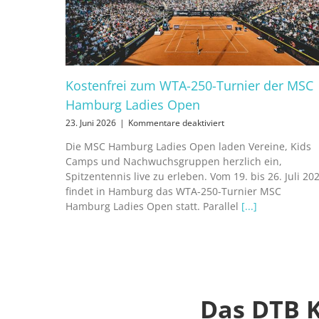
Kostenfrei zum WTA-250-Turnier der MSC
Hamburg Ladies Open
für
23. Juni 2026
|
Kommentare deaktiviert
Kostenfrei
Die MSC Hamburg Ladies Open laden Vereine, Kids
zum
Camps und Nachwuchsgruppen herzlich ein,
WTA-
250-
Spitzentennis live zu erleben. Vom 19. bis 26. Juli 20
Turnier
findet in Hamburg das WTA-250-Turnier MSC
der
Hamburg Ladies Open statt. Parallel
[...]
MSC
Hamburg
Ladies
Open
Das DTB K