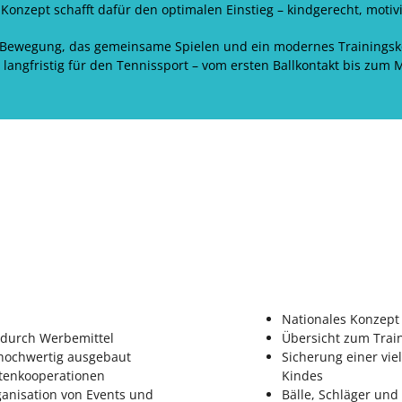
Konzept schafft dafür den optimalen Einstieg – kindgerecht, motiv
 Bewegung, das gemeinsame Spielen und ein modernes Trainingsk
langfristig für den Tennissport – vom ersten Ballkontakt bis zum
Nationales Konzept
 durch Werbemittel
Übersicht zum Trai
 hochwertig ausgebaut
Sicherung einer vi
rtenkooperationen
Kindes
anisation von Events und
Bälle, Schläger und