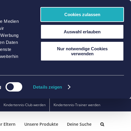
Cookies zulassen
le Medien
ir
Auswahl erlauben
, Werbung
ren Daten
Nur notwendige Cookies
ienste
verwenden
weiterhin
g
Details zeigen
Kindertennis-Club werden
Kindertennis-Trainer werden
r Eltern
Unsere Produkte
Deine Suche