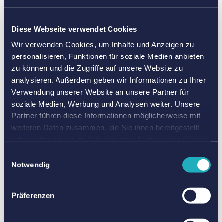
wenn du auf dem Laufenden bleiben möchtest.
Du hast eine Frage, die hier noch nicht beantwortet wird?
Diese Webseite verwendet Cookies
Dann schreib uns an
kinder@tennis.de
– wir helfen dir
Wir verwenden Cookies, um Inhalte und Anzeigen zu
gerne weiter!
personalisieren, Funktionen für soziale Medien anbieten
zu können und die Zugriffe auf unsere Website zu
analysieren. Außerdem geben wir Informationen zu Ihrer
Was ist das DTB Kindertennis-Konzept?
Verwendung unserer Website an unsere Partner für
soziale Medien, Werbung und Analysen weiter. Unsere
Welche Neuerungen zum vorherigen
Partner führen diese Informationen möglicherweise mit
Talentino Konzept gibt es?
weiteren Daten zusammen, die Sie ihnen bereitgestellt
haben oder die sie im Rahmen Ihrer Nutzung der Dienste
Wo finde ich Informationen zur
gesammelt haben. Sie geben Einwilligung zu unseren
Einwilligungsauswahl
Umsetzung im Verein?
Cookies, wenn Sie unsere Webseite weiterhin nutzen.
Notwendig
Ist die Umsetzung an eine Mitgliedschaft
gebunden?
Präferenzen
Welche Materialien gibt es im