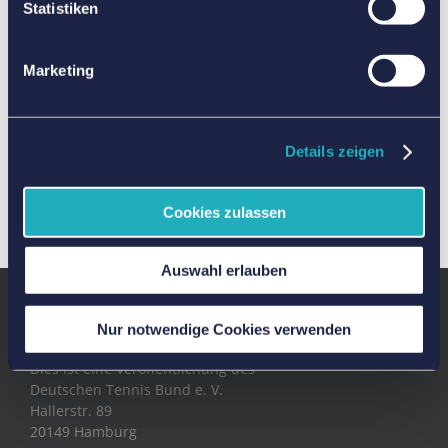
Statistiken
Kindertennis-Shop?
An wen kann ich mich bei Fragen
Marketing
wenden?
Wie wird das Konzept in der
Details zeigen
Trainerausbildung berücksichtigt?
Cookies zulassen
Auswahl erlauben
SERVICE FÜR VEREINE
Nur notwendige Cookies verwenden
Dies ist eine Veröffentlichung des
Deutschen Tennis Bund e. V.
Hallerstr. 89
20149 Hamburg