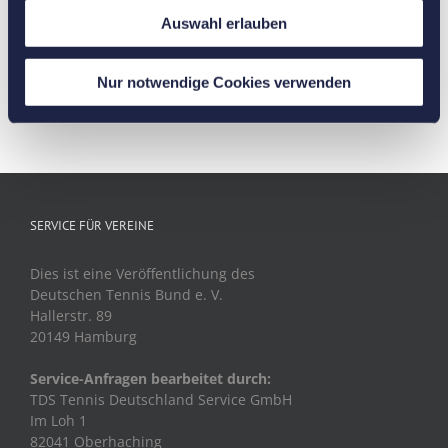
durch kurze Topspin-Winkelbälle und lange
Auswahl erlauben
Topspinschläge den Gegner zum Laufen zu
bringen. Danach dasselbe mit der Rückhand.
Nur notwendige Cookies verwenden
31. August 2022
SERVICE FÜR VEREINE
Dies ist eine Veröffentlichung des
Deutschen Tennis Bund e. V.
Hallerstr. 89
20149 Hamburg
Service-Anfragen bearbeitet durch:
TDS Tennis Deutschland Service GmbH
Im Loh 1
82041 Oberhaching