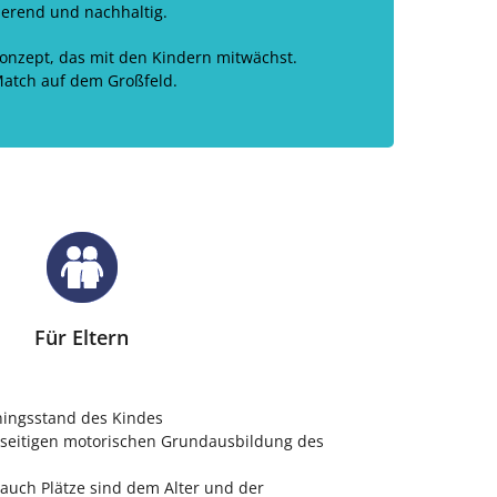
ierend und nachhaltig.
onzept, das mit den Kindern mitwächst.
 Match auf dem Großfeld.
Für Eltern
ningsstand des Kindes
elseitigen motorischen Grundausbildung des
 auch Plätze sind dem Alter und der