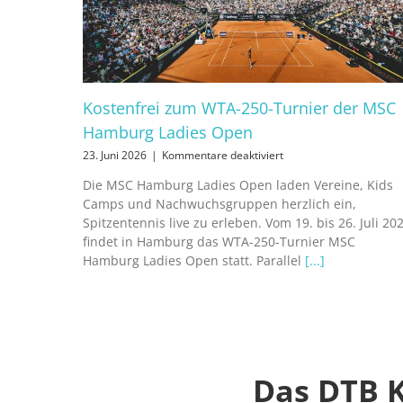
Kostenfrei zum WTA-250-Turnier der MSC
Hamburg Ladies Open
für
23. Juni 2026
|
Kommentare deaktiviert
Kostenfrei
Die MSC Hamburg Ladies Open laden Vereine, Kids
zum
Camps und Nachwuchsgruppen herzlich ein,
WTA-
250-
Spitzentennis live zu erleben. Vom 19. bis 26. Juli 20
Turnier
findet in Hamburg das WTA-250-Turnier MSC
der
Hamburg Ladies Open statt. Parallel
[...]
MSC
Hamburg
Ladies
Open
Das DTB K