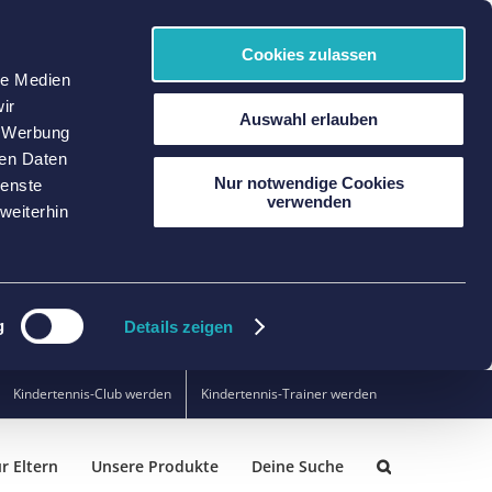
Cookies zulassen
le Medien
ir
Auswahl erlauben
, Werbung
ren Daten
Nur notwendige Cookies
ienste
verwenden
weiterhin
g
Details zeigen
Kindertennis-Club werden
Kindertennis-Trainer werden
r Eltern
Unsere Produkte
Deine Suche