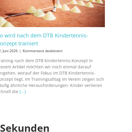
o wird nach dem DTB Kindertennis-
onzept trainiert
für
2. Juni 2026
|
Kommentare deaktiviert
So
raining nach dem DTB Kindertennis-Konzept In
wird
iesem Artikel möchten wir noch einmal darauf
nach
dem
ingehen, worauf der Fokus im DTB Kindertennis-
DTB
onzept liegt. Im Trainingsalltag im Verein zeigen sich
Kindertennis-
äufig ähnliche Herausforderungen: Kinder verlieren
Konzept
chnell die
[...]
trainiert
0 Sekunden