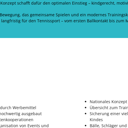
Konzept schafft dafür den optimalen Einstieg – kindgerecht, motiv
 Bewegung, das gemeinsame Spielen und ein modernes Trainingsk
langfristig für den Tennissport – vom ersten Ballkontakt bis zum
Nationales Konzept
 durch Werbemittel
Übersicht zum Trai
 hochwertig ausgebaut
Sicherung einer vi
rtenkooperationen
Kindes
anisation von Events und
Bälle, Schläger und