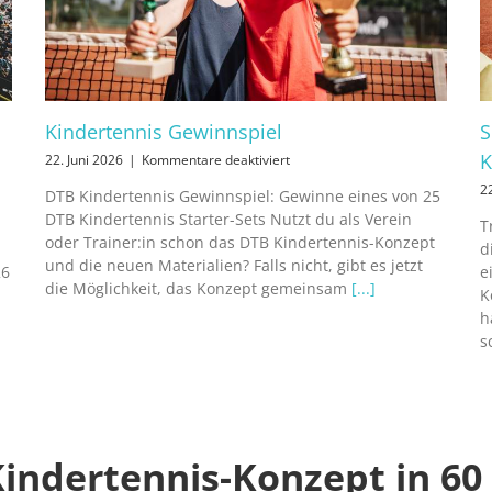
Kindertennis Gewinnspiel
S
K
für
22. Juni 2026
|
Kommentare deaktiviert
Kindertennis
2
DTB Kindertennis Gewinnspiel: Gewinne eines von 25
Gewinnspiel
DTB Kindertennis Starter-Sets Nutzt du als Verein
T
oder Trainer:in schon das DTB Kindertennis-Konzept
d
und die neuen Materialien? Falls nicht, gibt es jetzt
26
e
die Möglichkeit, das Konzept gemeinsam
[...]
K
h
s
indertennis-Konzept in 6