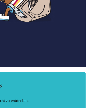
s
echt zu entdecken.