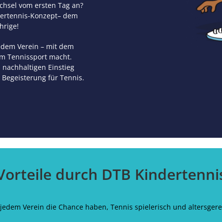
chsel vom ersten Tag an?
ndertennis-Konzept– dem
hrige!
jedem Verein – mit dem
im Tennissport macht.
 nachhaltigen Einstieg
 Begeisterung für Tennis.
Vorteile durch DTB Kindertenni
n jedem Verein die Chance haben, Tennis spielerisch und altersger